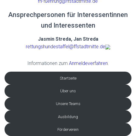
rh-fuehrung@ffstadtmitte.de
Ansprechpersonen für Interessentinnen
und Interessenten
Jasmin Streda, Jan Streda
rettungshundestaffel@ffstadtmitte.de
Informationen zum
Anmeldeverfahren
.
Startseite
Über uns
Unsere Teams
Ausbildung
Förderverein